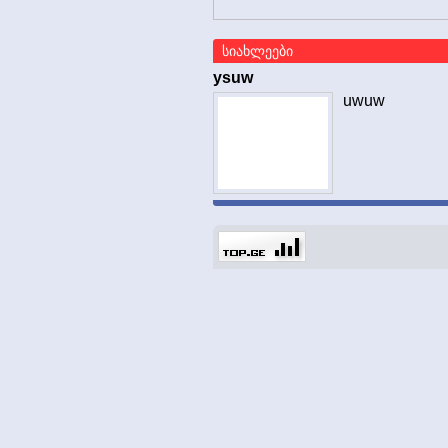
სიახლეები
ysuw
uwuw