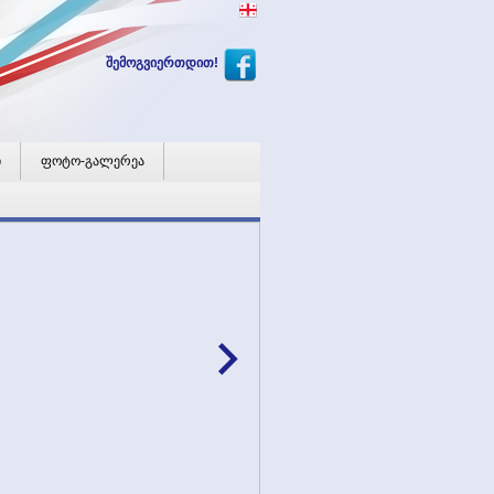
შემოგვიერთდით!
ი
ფოტო-გალერეა